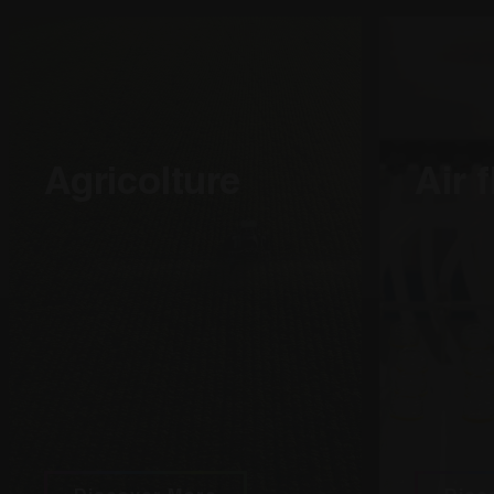
15
Questo cookie è impostato da DoubleClick (che è di propri
ogle LLC
minuti
determinare se il browser del visitatore del sito web suppo
ubleclick.net
Agricolture
Air 