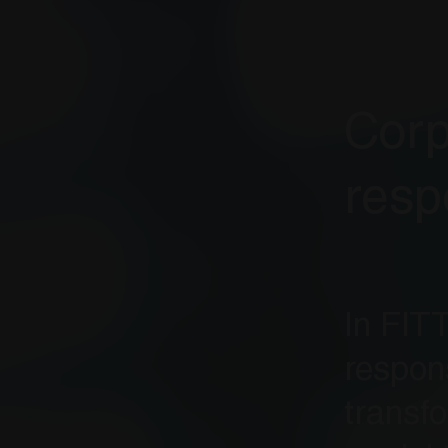
Corp
respo
In FITT
respon
transfo