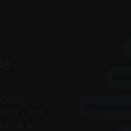
The Group
Business Solutions
Sustainabilit
fe
 group
 1969 - and
d - is a