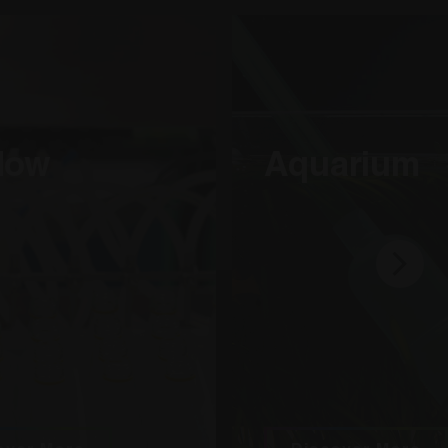
età di Google) per
rta i cookie.
flow
Aquarium