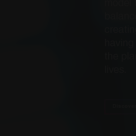
model t
balance
creati
having 
the pla
lives.
Discove