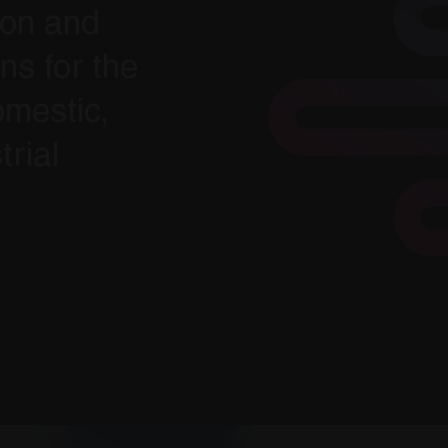
ion and
ns for the
omestic,
trial