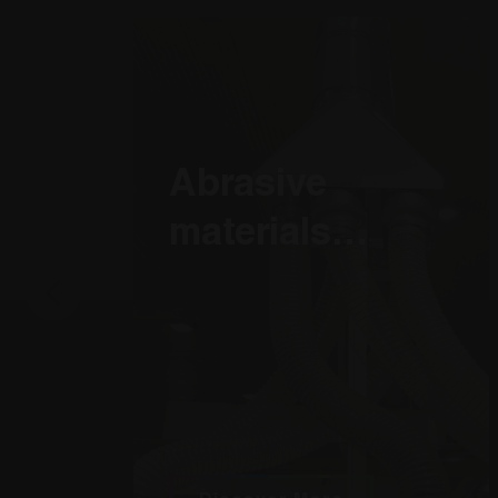
test_cookie
Go
.do
Abrasive
materials
Transport