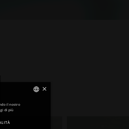
×
ndo il nostro
ITALIAN
gi di più
ENGLISH
ALITÀ
FRENCH