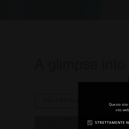
A glimpse into 
Visit FITT News
Questo sito 
sito web
STRETTAMENTE N