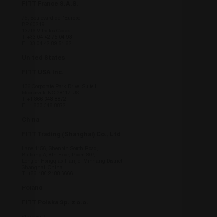
funzionalità principali del sito web come
FITT France S.A.S.
l'accesso dell'utente e la gestione dell'account. Il
75, Boulevard de l’Europe
sito web non può essere utilizzato correttamente
BP 60219
senza i cookie strettamente necessari.
13746 Vitrolles Cedex
T
+33 04 42 75 04 93
Fornitore
/
F +33 04 42 89 54 62
Nome
Scadenza
Descrizi
Dominio
United States
countrycode
.fitt.com
1 giorno
this cook
necessar
FITT USA Inc.
understa
viewing 
136 Corporate Park Drive, Suite I
site bas
Mooresville NC 28117 US
country 
T
+1 866 348 8872
F +1 833 348 8872
fitt_redirected
.fitt.com
1 giorno
this cook
necessar
China
understa
viewing 
FITT Trading (Shanghai) Co., Ltd
site bas
country 
Lane 1156, Shenbin South Road,
Building A, 8th Floor, Room 807,
_icl_visitor_lang_js
.fitt.com
1 giorno
this cook
Longfor Hongqiao Tianjie, Minhang District,
necessar
Shanghai, China
understa
T:
+86 186 2188 6666
viewing 
site bas
Poland
country 
FITT Polska Sp. z o.o.
fitt_redirect_language
.fitt.com
1 giorno
Cookie
Navigaz