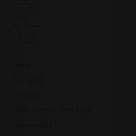
Strefowa 7,
- this co
07-100 Węgrów
necessar
+48 602 378 938
understa
viewing 
Monaco
site bas
country 
FITT MC SAM
CookieScriptConsent
6 mesi
Questo 
CookieScript
17, Avenue Albert II
utilizzat
www.fitt.com
98000 Monaco
Cookie-
+377 93 101 122
per rico
preferen
consenso
dei visit
necessar
Home
banner d
Cookie-
funzioni
corretta
The Group
_GRECAPTCHA
6 mesi
Google 
Google LLC
imposta
www.google.com
Contacts
necessar
(_GRECA
quando 
eseguito
Code of Ethics – FITT S.p.A.
di fornir
analisi d
Sustainability