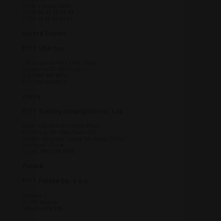
BP 60219
13746 Vitrolles Cedex
Non classificati
T
+33 04 42 75 04 93
F +33 04 42 89 54 62
I cookie strettamente necessari consentono le
United States
funzionalità principali del sito web come
l'accesso dell'utente e la gestione dell'account. Il
FITT USA Inc.
sito web non può essere utilizzato correttamente
senza i cookie strettamente necessari.
136 Corporate Park Drive, Suite I
Mooresville NC 28117 US
Fornitore
/
T
+1 866 348 8872
Nome
Scadenza
Descrizi
Dominio
F +1 833 348 8872
countrycode
.fitt.com
1 giorno
this cook
China
necessar
understa
FITT Trading (Shanghai) Co., Ltd
viewing 
site bas
Lane 1156, Shenbin South Road,
country 
Building A, 8th Floor, Room 807,
Longfor Hongqiao Tianjie, Minhang District,
fitt_redirected
.fitt.com
1 giorno
this cook
Shanghai, China
T:
+86 186 2188 6666
necessar
understa
viewing 
Poland
site bas
country 
FITT Polska Sp. z o.o.
_icl_visitor_lang_js
.fitt.com
1 giorno
this cook
Strefowa 7,
necessar
07-100 Węgrów
understa
+48 602 378 938
viewing 