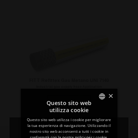
FITT Refittex Gas Metano UNI 7140
Industrial gas supply hose Application
×
Discover More
Questo sito web
utilizza cookie
ITALIAN
Questo sito web utilizza i cookie per migliorare
ENGLISH
la tua esperienza di navigazione. Utilizzando il
nostro sito web acconsenti a tutti i cookie in
FRENCH
Select language
conformità con la nostra policy per i cookie.