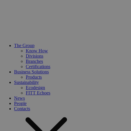
The Group
Know How
Divisions
Branches
Certifications
Business Solutions
Products
Sustainability
Ecodesign
FITT Echoes
News
People
Contacts