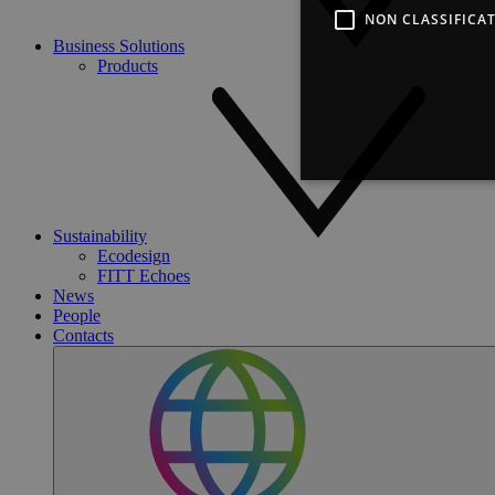
NON CLASSIFICAT
Business Solutions
Products
Stre
Sustainability
Ecodesign
I cookie strettamente necessa
FITT Echoes
web non può essere utilizza
News
People
F
Nome
Contacts
D
countrycode
.
fitt_redirected
.
_icl_visitor_lang_js
.