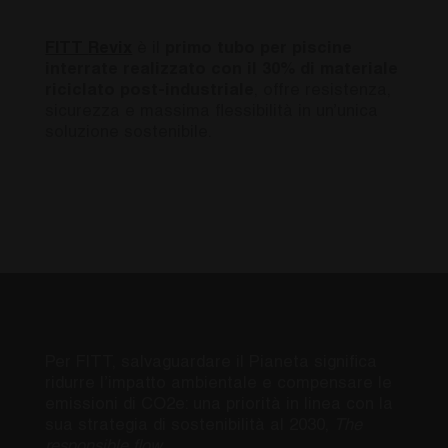
FITT
Revix
è il
primo tubo per piscine
interrate realizzato con il 30% di materiale
riciclato post-industriale
, offre
resistenza,
sicurezza e massima flessibilità in un’unica
soluzione sostenibile.
Per FITT, salvaguardare il Pianeta significa
ridurre l’impatto ambientale e compensare le
emissioni di CO2e: una priorità in linea con la
sua strategia di sostenibilità al 2030,
The
responsible flow
.