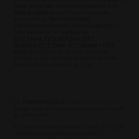
Per questo motivo investiamo nella
ricerca
di
nuovi materiali
, nell’
efficientamento
delle
linee produttive
, nell’utilizzo di energie
provenienti da
fonti rinnovabili
,
nell’
ottimizzazione
dei
servizi logistici
e
nella
riduzione
del
packaging
.
FITT Force
,
FITT NTS Eco
,
FITT
Bluforce,
FITT Freel
,
FITT Kiuma
e
FITT
Revix
discendono da questo approccio
innovativo che permette di limitare in modo
significativo le emissioni di CO2e.
La
TRASPARENZA
è il criterio con cui FITT
indaga sui propri impatti per comunicarli a tutti
gli stakeholder.
Per questo motivo adottiamo l’
LCA
(
Life Cycle
Assessment
) secondo le normative