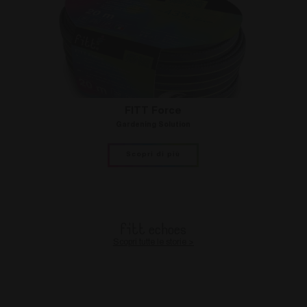
da Google
IDE
1 anno
Questo
Google LLC
Analytics per
cookie è
.doubleclick.net
mantenere lo
impostato 
stato della
Doubleclick
sessione.
fornisce
informazio
su come
l'utente fin
utilizza il si
Web e
qualsiasi
FITT Force
pubblicità 
l'utente fin
Gardening Solution
potrebbe a
visto prima
visitare il s
Scopri di più
Web.
test_cookie
15
Questo
Google LLC
minuti
cookie è
.doubleclick.net
impostato 
DoubleClic
(che è di
proprietà d
FITT Echoes
Google) pe
Scopri tutte le storie >
determinar
se il brows
del visitato
del sito we
supporta i
cookie.