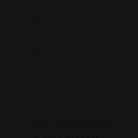
ambientale dei suoi prodotti più
I cookie strettamente necessari consentono le
innovativi, FITT compensa le
funzionalità principali del sito web come
rimanenti emissioni di CO2e
l'accesso dell'utente e la gestione dell'account. Il
derivanti dal loro ciclo produttivo
sito web non può essere utilizzato correttamente
senza i cookie strettamente necessari.
acquistando i crediti di carbonio
del progetto Water is Life.
Fornitore
/
Nome
Scadenza
Descrizi
Dominio
Verifica i crediti del progetto di
countrycode
.fitt.com
1 giorno
this cook
compensazione:
necessar
understa
viewing 
site bas
country 
Water is Life
fitt_redirected
.fitt.com
1 giorno
this cook
necessar
understa
viewing 
site bas
country 
_icl_visitor_lang_js
.fitt.com
1 giorno
this cook
necessar
understa
I nostri partner per
viewing 
site bas
country 