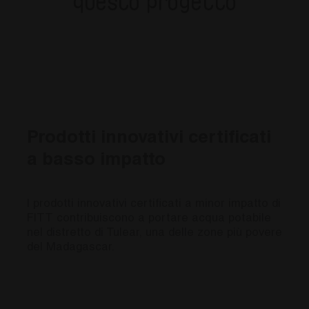
questo progetto
fitt_redirect_language
.fitt.com
1 giorno
Cookie
Navigaz
- this co
necessar
understa
viewing 
site bas
country 
CookieScriptConsent
6 mesi
Questo 
CookieScript
utilizzat
www.fitt.com
Cookie-
per rico
preferen
Prodotti innovativi certificati
consenso
dei visit
a basso impatto
necessar
banner d
Cookie-
funzioni
corretta
I prodotti innovativi certificati a minor impatto di
FITT contribuiscono a portare acqua potabile
_GRECAPTCHA
6 mesi
Google 
Google LLC
imposta
nel distretto di Tulear, una delle zone più povere
www.google.com
necessar
del Madagascar.
(_GRECA
quando 
eseguito
di fornir
analisi d