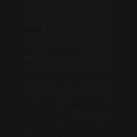
Italiano
FITT S.p.A. società unipersonale | P.IVA 00162620249 | REG. IMP. / C.F.
00162620249 – R.E.A. VICENZA N. 113648 – CAP. SOC. EURO
10.400.000,00 I.V. | Cod. Dest. M5UXCR1 |
PEC
Società soggetta a direzione e coordinamento di FITT Group S.p.A.
Cookie Policy
|
Privacy Policy
|
Condizioni generali di vendita
|
Condizioni
generali di acquisto
|
Warranty
|
Accessibilità web
|
Whistleblowing
|
Packaging disposal
La “Certificazione B Corporation” è un marchio che viene concesso in
licenza da B Lab, ente privato no profit, alle aziende che, come la nostra,
hanno superato con successo il B Impact Assessment (“BIA”) e soddisfano
quindi i requisiti richiesti da B Lab in termini di performance sociale e
ambientale, responsabilità e trasparenza.
Si specifica che B Lab non è un organismo di valutazione della conformità
ai sensi del Regolamento (UE) n. 765/2008 o un organismo di normazione
nazionale, europeo o internazionale ai sensi del Regolamento (UE) n.
1025/2012. I criteri del BIA sono distinti e autonomi rispetto agli standard
armonizzati risultanti dalle norme ISO o di altri organismi di normazione e