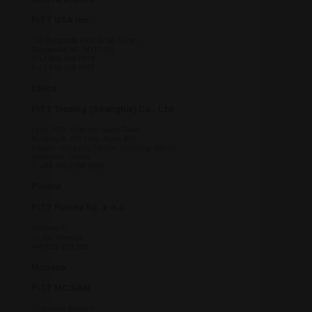
FITT USA Inc.
136 Corporate Park Drive, Suite I
Mooresville NC 28117 US
T
+1 866 348 8872
F +1 833 348 8872
China
FITT Trading (Shanghai) Co., Ltd
Lane 1156, Shenbin South Road,
Building A, 8th Floor, Room 807,
Longfor Hongqiao Tianjie, Minhang District,
Shanghai, China
T:
+86 186 2188 6666
Poland
FITT Polska Sp. z o.o.
Strefowa 7,
07-100 Węgrów
+48 602 378 938
Monaco
FITT MC SAM
17, Avenue Albert II