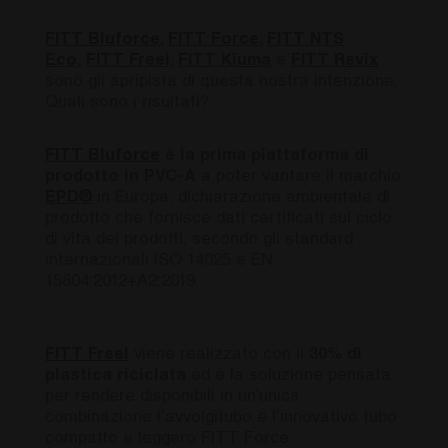
FITT Bluforce
,
FITT Force
,
FITT NTS
Eco
,
FITT Freel
,
FITT Kiuma
e
FITT Revix
sono gli apripista di questa nostra intenzione.
Quali sono i risultati?
FITT Bluforce
è la prima piattaforma di
prodotto in PVC-A
a poter vantare il marchio
EPD®
in Europa, dichiarazione ambientale di
prodotto che fornisce dati certificati sul ciclo
di vita dei prodotti, secondo gli standard
internazionali ISO 14025 e EN
15804:2012+A2:2019.
FITT Freel
viene realizzato con il
30% di
plastica riciclata
ed è la soluzione pensata
per rendere disponibili in un’unica
combinazione l’avvolgitubo e l’innovativo tubo
compatto e leggero FITT Force.