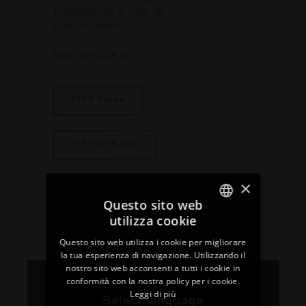
trasparente a tutti gli
stakeholders.
Scarica LCA di:
FITT Force
FITT NTS Eco
×
FITT Bluforce
Questo sito web
utilizza cookie
ITALIAN
Questo sito web utilizza i cookie per migliorare
ENGLISH
la tua esperienza di navigazione. Utilizzando il
nostro sito web acconsenti a tutti i cookie in
3. Ridurre
FRENCH
conformità con la nostra policy per i cookie.
Leggi di più
SPANISH
Limitare le emissioni di CO2e è
Select language