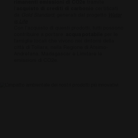
rimanenti emissioni di CO2e
tramite
l’
acquisto di crediti di carbonio
certificati
da
Gold Standard
, generati dal progetto
Water
is Life
.
Con l’acquisto di questi prodotti, tutti possono
contribuire a portare
acqua potabile
per le
famiglie locali che vivono nei dintorni della
città di Toliara, nella Regione di Atsimo-
Andrefana, Madagascar e Limitare le
emissioni di CO2e.
u
L’impatto ambientale
dei nostri prodotti più