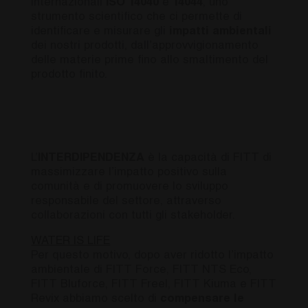
internazionali
ISO 14040
e
14044
, uno
strumento scientifico che ci permette di
identificare e misurare gli
impatti ambientali
dei nostri prodotti, dall’approvvigionamento
delle materie prime fino allo smaltimento del
prodotto finito.
L’
INTERDIPENDENZA
è la capacità di FITT di
massimizzare l’impatto positivo sulla
comunità e di promuovere lo sviluppo
responsabile del settore, attraverso
collaborazioni con tutti gli stakeholder.
WATER IS LIFE
Per questo motivo, dopo aver ridotto l’impatto
ambientale di FITT Force, FITT NTS Eco,
FITT Bluforce, FITT Freel, FITT Kiuma e FITT
Revix abbiamo scelto di
compensare le