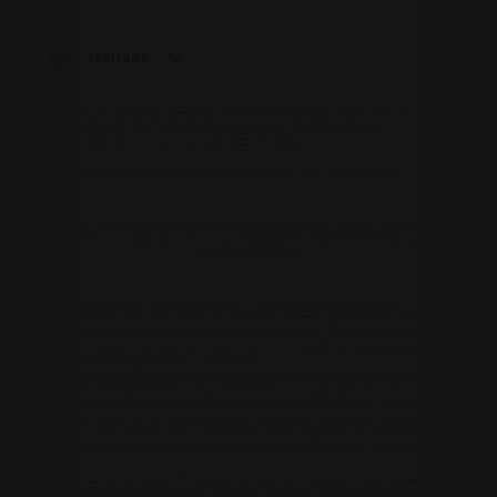
Youtube
pagina in un
incorporati
sito e utilizzato
nei siti; pu
per calcolare i
anche
dati di
Italiano
determinar
visitatori,
se il visitat
sessioni e
del sito we
campagne per i
sta
FITT S.p.A. società unipersonale | P.IVA 00162620249 | REG. IMP. / C.F.
rapporti di
utilizzando
00162620249 – R.E.A. VICENZA N. 113648 – CAP. SOC. EURO
analisi dei siti.
nuova o la
10.400.000,00 I.V. | Cod. Dest. M5UXCR1 |
PEC
vecchia
_ga_XP3VHZZBWG
.fitt.com
1 anno 1
Cookie
versione
Società soggetta a direzione e coordinamento di FITT Group S.p.A.
mese
Analytics -
dell'interfa
Questo cookie
di Youtube
viene utilizzato
Cookie Policy
|
Privacy Policy
|
Condizioni generali di vendita
|
Condizioni
da Google
IDE
1 anno
Questo
Google LLC
generali di acquisto
|
Warranty
|
Accessibilità web
|
Whistleblowing
|
Analytics per
cookie è
.doubleclick.net
Packaging disposal
mantenere lo
impostato 
stato della
Doubleclick
sessione.
fornisce
La “Certificazione B Corporation” è un marchio che viene concesso in
informazio
licenza da B Lab, ente privato no profit, alle aziende che, come la nostra,
su come
hanno superato con successo il B Impact Assessment (“BIA”) e soddisfano
l'utente fin
quindi i requisiti richiesti da B Lab in termini di performance sociale e
utilizza il si
ambientale, responsabilità e trasparenza.
Web e
Si specifica che B Lab non è un organismo di valutazione della conformità
qualsiasi
ai sensi del Regolamento (UE) n. 765/2008 o un organismo di normazione
pubblicità 
nazionale, europeo o internazionale ai sensi del Regolamento (UE) n.
l'utente fin
1025/2012. I criteri del BIA sono distinti e autonomi rispetto agli standard
potrebbe a
armonizzati risultanti dalle norme ISO o di altri organismi di normazione e
non sono ratificati da parte di istituzioni pubbliche nazionali o europee.
visto prima
visitare il s
Web.
Alcuni contenuti presenti in questo sito (testi e/o immagini) possono essere
stati generati o rielaborati con l’ausilio di sistemi di intelligenza artificiale.