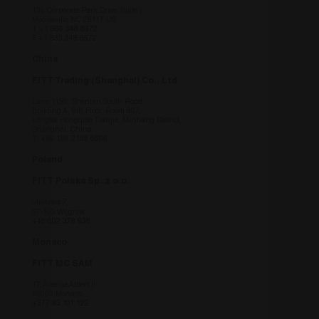
fitt_redirected
.fitt.com
1 giorno
this cook
136 Corporate Park Drive, Suite I
Mooresville NC 28117 US
necessar
T
+1 866 348 8872
understa
F +1 833 348 8872
viewing 
site bas
China
country 
FITT Trading (Shanghai) Co., Ltd
_icl_visitor_lang_js
.fitt.com
1 giorno
this cook
necessar
understa
Lane 1156, Shenbin South Road,
viewing 
Building A, 8th Floor, Room 807,
Longfor Hongqiao Tianjie, Minhang District,
site bas
Shanghai, China
country 
T:
+86 186 2188 6666
fitt_redirect_language
.fitt.com
1 giorno
Cookie
Poland
Navigaz
- this co
FITT Polska Sp. z o.o.
necessar
understa
viewing 
Strefowa 7,
site bas
07-100 Węgrów
country 
+48 602 378 938
CookieScriptConsent
6 mesi
Questo 
Monaco
CookieScript
utilizzat
www.fitt.com
Cookie-
FITT MC SAM
per rico
preferen
17, Avenue Albert II
consenso
98000 Monaco
dei visit
+377 93 101 122
necessar