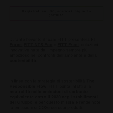
Registrati su JDC, scarica il biglietto
gratuito!
Durante l’evento il team FITT presenterà
FITT
Force
,
FITT NTS Eco
e
FITT Freel
, soluzioni
innovative nate dall’impegno sempre più
ambizioso nei confronti dell’ambiente e della
sostenibilità
.
In linea con la strategia di sostenibilità
T
he
Responsible Flow
, FITT punta infatti alla
neutralità nelle emissioni di carbonio
equivalente
entro il 2030 negli stabilimenti
del Gruppo
, e per questo misura e rende note
le emissioni di CO2e dei suoi prodotti.