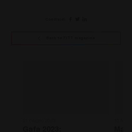
Condividi
Back to FITT magazine
21 Giugno 2023
10 Nove
Gafa 2023:
Marc