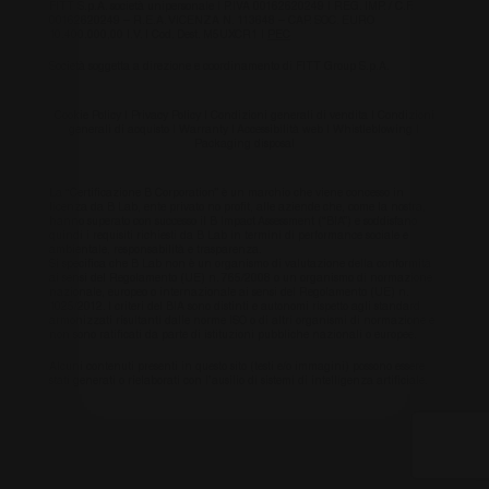
FITT S.p.A. società unipersonale | P.IVA 00162620249 | REG. IMP. / C.F.
DoubleClic
00162620249 – R.E.A. VICENZA N. 113648 – CAP. SOC. EURO
(che è di
10.400.000,00 I.V. | Cod. Dest. M5UXCR1 |
PEC
proprietà d
Google) pe
Società soggetta a direzione e coordinamento di FITT Group S.p.A.
determinar
se il brows
del visitato
del sito we
Cookie Policy
|
Privacy Policy
|
Condizioni generali di vendita
|
Condizioni
generali di acquisto
|
Warranty
|
Accessibilità web
|
Whistleblowing
|
supporta i
Packaging disposal
cookie.
La “Certificazione B Corporation” è un marchio che viene concesso in
licenza da B Lab, ente privato no profit, alle aziende che, come la nostra,
hanno superato con successo il B Impact Assessment (“BIA”) e soddisfano
quindi i requisiti richiesti da B Lab in termini di performance sociale e
ambientale, responsabilità e trasparenza.
Si specifica che B Lab non è un organismo di valutazione della conformità
ai sensi del Regolamento (UE) n. 765/2008 o un organismo di normazione
nazionale, europeo o internazionale ai sensi del Regolamento (UE) n.
1025/2012. I criteri del BIA sono distinti e autonomi rispetto agli standard
armonizzati risultanti dalle norme ISO o di altri organismi di normazione e
non sono ratificati da parte di istituzioni pubbliche nazionali o europee.
Alcuni contenuti presenti in questo sito (testi e/o immagini) possono essere
stati generati o rielaborati con l’ausilio di sistemi di intelligenza artificiale.