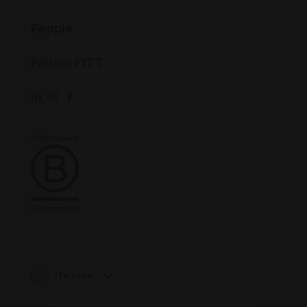
dati di
determinar
visitatori,
se il visitat
sessioni e
del sito we
People
campagne per i
sta
rapporti di
utilizzando
analisi dei siti.
nuova o la
vecchia
Follow FITT
_ga_XP3VHZZBWG
.fitt.com
1 anno 1
Cookie
versione
mese
Analytics -
dell'interfa
Questo cookie
di Youtube
viene utilizzato
da Google
IDE
1 anno
Questo
Google LLC
Analytics per
cookie è
.doubleclick.net
mantenere lo
impostato 
stato della
Doubleclick
sessione.
fornisce
informazio
su come
l'utente fin
utilizza il si
Web e
qualsiasi
pubblicità 
l'utente fin
potrebbe a
visto prima
visitare il s
Web.
Italiano
test_cookie
15
Questo
Google LLC
minuti
cookie è
.doubleclick.net
impostato 