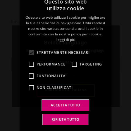
Questo sito web
utilizza cookie
ITALIAN
Questo sito web utilizza i cookie per migliorare
ENGLISH
Il nuovo impianto è già entrato in funzione.
la tua esperienza di navigazione. Utilizzando il
nostro sito web acconsenti a tutti i cookie in
FRENCH
conformità con la nostra policy per i cookie.
Leggi di più
SPANISH
Select language
Condividi
GERMAN
In order to proceed please choose your language.
STRETTAMENTE NECESSARI
Italiano
PERFORMANCE
TARGETING
Back to FITT magazine
or
FUNZIONALITÀ
NON CLASSIFICATI
Continue in Italiano
ACCETTA TUTTO
RIFIUTA TUTTO