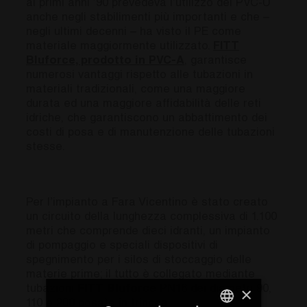
ai primi anni ’90 prevedeva l’utilizzo del PVC-U
anche negli stabilimenti più importanti e che –
negli ultimi decenni – ha visto il PE come
materiale maggiormente utilizzato.
FITT
Bluforce, prodotto in PVC-A
, garantisce
numerosi vantaggi rispetto alle tubazioni in
materiali tradizionali, come una maggiore
durata ed una maggiore affidabilità delle reti
idriche, che garantiscono un abbattimento dei
costi di posa e di manutenzione delle tubazioni
stesse.
Per l’impianto a Fara Vicentino è stato creato
un circuito della lunghezza complessiva di 1.100
metri che comprende dieci idranti, un impianto
di pompaggio e speciali dispositivi di
spegnimento per i silos di stoccaggio delle
materie prime; il tutto è collegato mediante
tubazioni
FITT Bluforce
PN16 dei diametri 90,
×
110 e 200 posate in trincea.