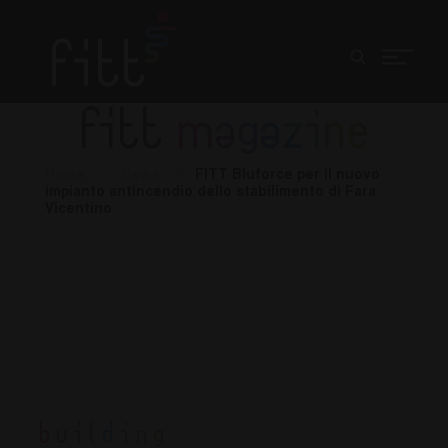
fitt
magazine
Home
/
News
/
FITT Bluforce per il nuovo
impianto antincendio dello stabilimento di Fara
Vicentino
Building