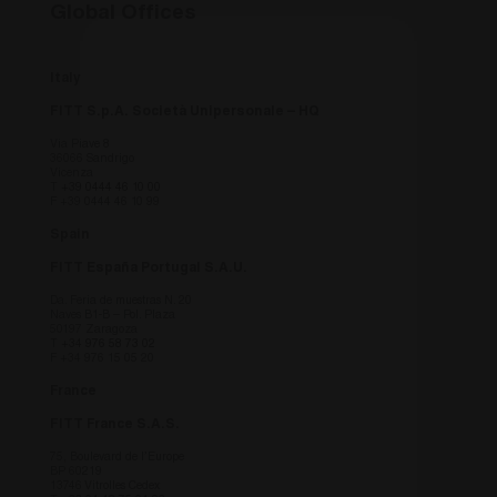
viewing 
Global Offices
site bas
country 
_icl_visitor_lang_js
.fitt.com
1 giorno
this cook
Italy
necessar
understa
FITT S.p.A. Società Unipersonale – HQ
viewing 
site bas
Via Piave 8
country 
36066 Sandrigo
Vicenza
fitt_redirect_language
.fitt.com
1 giorno
Cookie
T
+39 0444 46 10 00
Navigaz
F +39 0444 46 10 99
- this co
necessar
Spain
understa
viewing 
FITT España Portugal S.A.U.
site bas
country 
Da. Feria de muestras N. 20
Naves B1-B – Pol. Plaza
CookieScriptConsent
6 mesi
Questo 
CookieScript
50197 Zaragoza
utilizzat
www.fitt.com
T
+34 976 58 73 02
Cookie-
F +34 976 15 05 20
per rico
preferen
France
consenso
dei visit
FITT France S.A.S.
necessar
banner d
75, Boulevard de l’Europe
Cookie-
BP 60219
funzioni
13746 Vitrolles Cedex
corretta