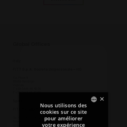
Découvrir plus
Global Offices
Italy
FITT S.p.A. Società Unipersonale – HQ
Via Piave 8
36066 Sandrigo
Vicenza
T
+39 0444 46 10 00
F +39 0444 46 10 99
×
Spain
Nous utilisons des
FITT España Portugal S.A.U.
cookies sur ce site
ITALIAN
pour améliorer
Da. Feria de muestras N. 20
Naves B1-B – Pol. Plaza
votre expérience
ENGLISH
50197 Zaragoza