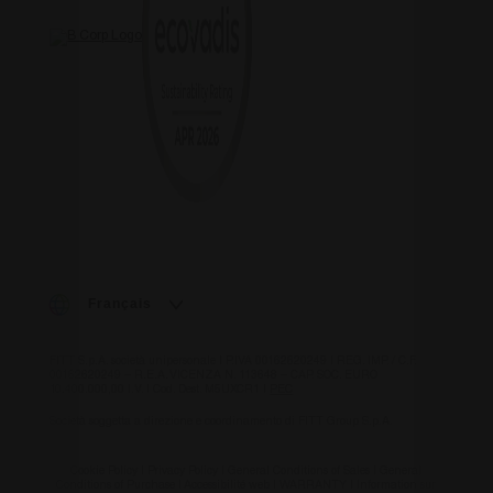
Français
FITT S.p.A. società unipersonale | P.IVA 00162620249 | REG. IMP. / C.F.
00162620249 – R.E.A. VICENZA N. 113648 – CAP. SOC. EURO
10.400.000,00 I.V. | Cod. Dest. M5UXCR1 |
PEC
Società soggetta a direzione e coordinamento di FITT Group S.p.A.
Cookie Policy
|
Privacy Policy
|
General Conditions of Sales
|
General
Conditions of Purchase
|
Accessibilité web
|
WARRANTY
|
Information sur