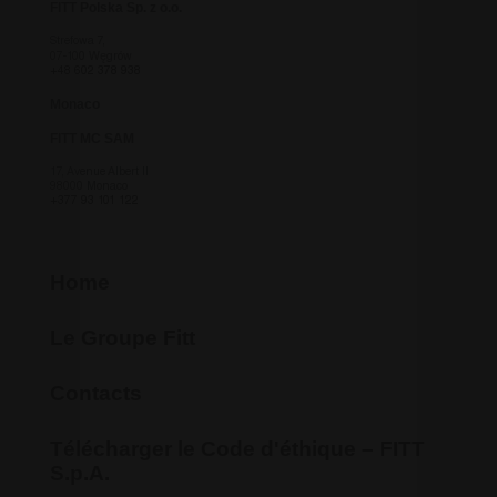
FITT Polska Sp. z o.o.
Strefowa 7,
07-100 Węgrów
+48 602 378 938
Monaco
FITT MC SAM
17, Avenue Albert II
98000 Monaco
+377 93 101 122
Home
Le Groupe Fitt
Contacts
Télécharger le Code d'éthique – FITT
S.p.A.