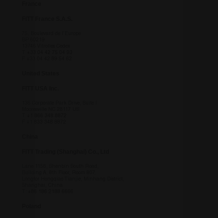
final a pu
France
voir avant
de visiter
FITT France S.A.S.
ledit site
Web.
75, Boulevard de l’Europe
BP 60219
test_cookie
15
Questo
Google LLC
13746 Vitrolles Cedex
minutes
cookie è
.doubleclick.net
T
+33 04 42 75 04 93
impostat
F +33 04 42 89 54 62
da
DoubleCli
United States
(che è di
proprietà 
FITT USA Inc.
Google) p
determina
se il brow
136 Corporate Park Drive, Suite I
del visitat
Mooresville NC 28117 US
T
+1 866 348 8872
del sito w
F +1 833 348 8872
supporta 
cookie.
China
FITT Trading (Shanghai) Co., Ltd
Lane 1156, Shenbin South Road,
Building A, 8th Floor, Room 807,
Longfor Hongqiao Tianjie, Minhang District,
Shanghai, China
T:
+86 186 2188 6666
Poland