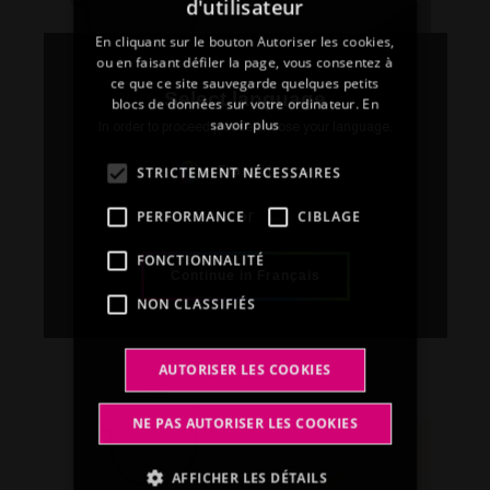
d'utilisateur
FRENCH
En cliquant sur le bouton Autoriser les cookies,
SPANISH
ou en faisant défiler la page, vous consentez à
ce que ce site sauvegarde quelques petits
GERMAN
Select language
blocs de données sur votre ordinateur.
En
savoir plus
In order to proceed please choose your language.
STRICTEMENT NÉCESSAIRES
Français
FITT Rain G165
PERFORMANCE
CIBLAGE
or
Building Solution
FONCTIONNALITÉ
Continue in Français
Découvrir plus
NON CLASSIFIÉS
AUTORISER LES COOKIES
NE PAS AUTORISER LES COOKIES
AFFICHER LES DÉTAILS