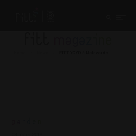
fitt
magazine
Home
/
News
/
FITT YOYO à Melaverde
Garden
09 mars 2018