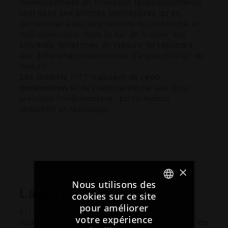
développement de nouveaux technopolymères,
tant dans ses propres laboratoires qu’en
partenariat avec des centres de recherche et
des universités, dans le but de trouver des
solutions novatrices en mesure de répondre
aux défis environnementaux d’aujourd’hui et de
demain.
Les produits FITT naissent de l’
éco-
conception
et de l’application de ses trois
principes fondamentaux : performance,
réduction et recyclage.
×
Nous utilisons des
La performance
cookies sur ce site
ITALIAN
pour améliorer
FITT s’engage à respecter les études de
votre expérience
ENGLISH
marché en matière de
sécurité chimique et de