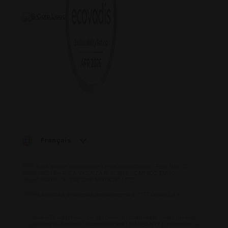
final a pu
voir avant
de visiter
ledit site
Web.
test_cookie
15
Questo
Google LLC
minutes
cookie è
.doubleclick.net
impostat
da
DoubleCli
(che è di
proprietà 
Google) p
determina
se il brow
del visitat
del sito w
supporta 
cookie.
Français
FITT S.p.A. società unipersonale | P.IVA 00162620249 | REG. IMP. / C.F.
00162620249 – R.E.A. VICENZA N. 113648 – CAP. SOC. EURO
10.400.000,00 I.V. | Cod. Dest. M5UXCR1 |
PEC
Società soggetta a direzione e coordinamento di FITT Group S.p.A.
Cookie Policy
|
Privacy Policy
|
General Conditions of Sales
|
General
Conditions of Purchase
|
Accessibilité web
|
WARRANTY
|
Information sur