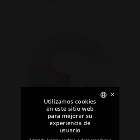
×
FITT Livelle
Utilizamos cookies
Manguera técnica para la construcción Application
en este sitio web
ITALIAN
para mejorar su
Descubrir más
experiencia de
ENGLISH
usuario
FRENCH