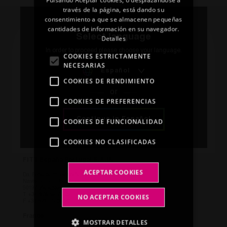
Pulsando Aceptar cookies, o desplazándose a
SPANISH
través de la página, está dando su
consentimiento a que se almacenen pequeñas
GERMAN
cantidades de información en su navegador.
Select language
Detalles
Global Offices
In order to proceed please choose your language.
COOKIES ESTRICTAMENTE
NECESARIAS
Español
Italy
COOKIES DE RENDIMIENTO
FITT S.p.A. Società Unipersonale – HQ
or
COOKIES DE PREFERENCIAS
Via Piave 8
36066 Sandrigo
Vicenza
Continue in Español
COOKIES DE FUNCIONALIDAD
T
+39 0444 46 10 00
F +39 0444 46 10 99
COOKIES NO CLASIFICADAS
Spain
FITT España Portugal S.A.U.
ACEPTAR COOKIES
Da. Feria de muestras N. 20
Naves B1-B – Pol. Plaza
50197 Zaragoza
T
+34 976 58 73 02
NO ACEPTAR COOKIES
F +34 976 15 05 20
France
MOSTRAR DETALLES