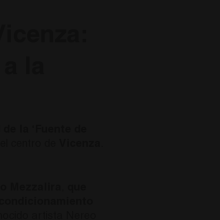
Vicenza:
a la
 de la ‘Fuente de
el centro de
Vicenza
.
o Mezzalira
,
que
eacondicionamiento
onocido artista Nereo