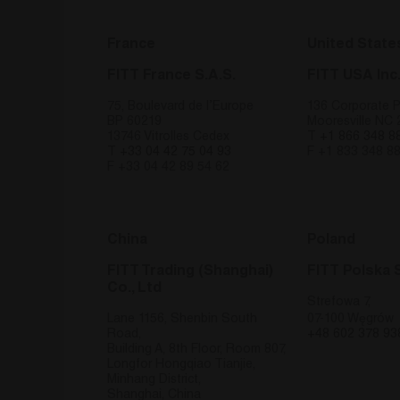
test_cookie
Go
.do
France
United State
FITT France S.A.S.
FITT USA Inc
75, Boulevard de l’Europe
136 Corporate Pa
BP 60219
Mooresville NC
13746 Vitrolles Cedex
T
+1 866 348 8
T
+33 04 42 75 04 93
F +1 833 348 8
F +33 04 42 89 54 62
China
Poland
FITT Trading (Shanghai)
FITT Polska S
Co., Ltd
Strefowa 7,
Lane 1156, Shenbin South
07-100 Węgrów
Road,
+48 602 378 93
Building A, 8th Floor, Room 807,
Longfor Hongqiao Tianjie,
Minhang District,
Shanghai, China