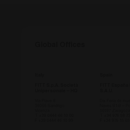
CookieScriptConsent
C
w
_GRECAPTCHA
G
w
Nombre
Global Offices
Prov
Nombre
Nombre
VISITOR_PRIVACY_METAD
/ Do
Pr
Nombre
Do
_ga_3NW224Y7QG
_TA_TRACKING
.fitt
_gcl_au
Go
_hjSession_3194374
.fi
_ga
Goog
Italy
Spain
wp-
LLC
wpml_current_language
YSC
.fitt
Go
FITT S.p.A. Società
FITT España 
.y
Unipersonale – HQ
S.A.U.
VISITOR_INFO1_LIVE
Go
_hjSessionUser_3194374
.y
Via Piave 8
Da. Feria de mue
_ga_XP3VHZZBWG
.fitt
36066 Sandrigo
Naves B1-B – Po
Vicenza
50197 Zaragoz
IDE
Go
T
+39 0444 46 10 00
T
+34 976 58 7
.do
F +39 0444 46 10 99
F +34 976 15 05