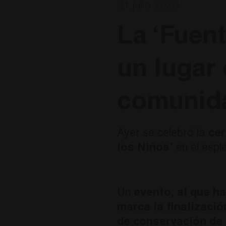
21 julio 2020
La ‘Fuent
un lugar 
comunid
Ayer se celebró la
ce
los Niños’
en el espl
Un
evento
,
al que h
marca la finalizaci
de conservación de 