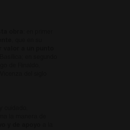
sta obra
: en primer
ente
, que en su
r valor a un punto
 Basílica; en segundo
go de Rinaldo,
Vicenza del siglo
y cuidado,
nima la manera de
vo y de apoyo
a la