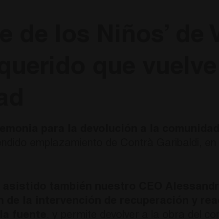
e de los Niños’ de 
querido que vuelve 
ad
remonia
para la devolución a la comunidad
éndido emplazamiento de Contrà Garibaldi, en 
a asistido también nuestro CEO
Alessandr
ón de la intervención de recuperación y r
la fuente
, y permite devolver a la obra del c