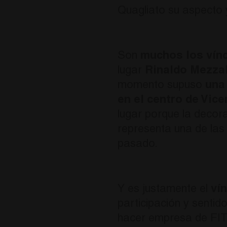
Quagliato su aspecto y
Son
muchos los vínc
lugar
Rinaldo Mezzal
momento supuso
una
en el centro de Vic
lugar porque la decor
representa una de las 
pasado.
Y es justamente el
vín
participación y senti
hacer empresa de FITT