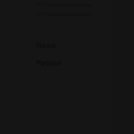
prietà di Google) per
FITT Agricolture Solutions
pporta i cookie.
FITT Ventilation Solutions
News
People