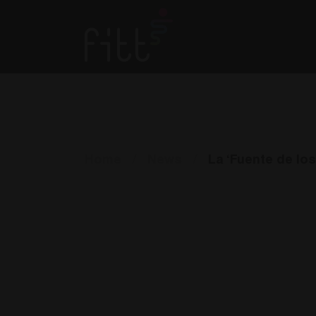
Home
/
News
/
La ‘Fuente de lo